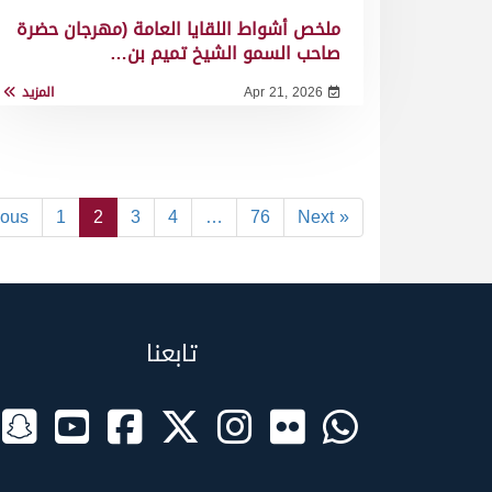
ملخص أشواط اللقايا العامة (مهرجان حضرة
صاحب السمو الشيخ تميم بن…
Apr 21, 2026
المزيد
ious
1
2
3
4
…
76
Next »
تابعنا