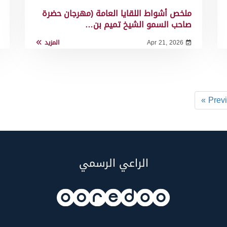
ملخص أشواط اللقايا العامة (مهرجان حضرة
صاحب السمو الشيخ تميم بن…
Apr 21, 2026
المزيد
« Prev
الراعي الرسمي