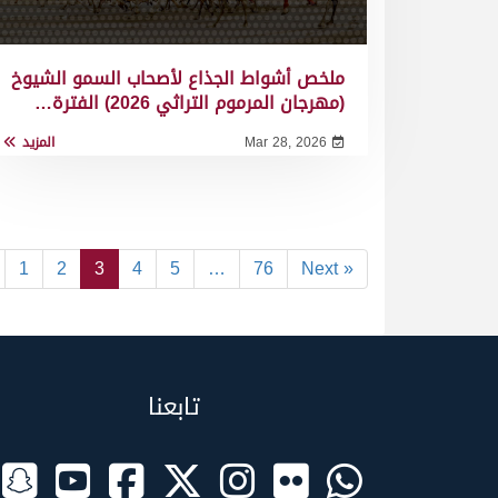
ملخص أشواط الجذاع لأصحاب السمو الشيوخ
(مهرجان المرموم التراثي 2026) الفترة…
Mar 28, 2026
المزيد
1
2
3
4
5
…
76
Next »
تابعنا